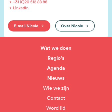
+31 (0)20 512 88 88
LinkedIn
E-mail Nicole
Over Nicole
Wat we doen
Hoofdnavigatie
Regio's
Agenda
Nieuws
Wie we zijn
Top
Contact
navigation
Word lid