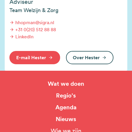
Adviseur
Team Welzijn & Zorg
hhopman@sigra.nl
+31 0(20) 512 88 88
LinkedIn
E-mail Hester
Over Hester
Wat we doen
Hoofdnavigatie
Regio's
Agenda
Nieuws
Wie we zijn