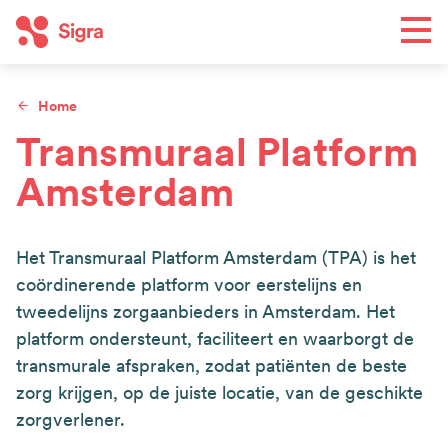
Overslaan
Men
en
naar
de
Home
Toe
inhoud
Kruimelpad
Transmuraal Platform
gaan
Amsterdam
Wat we doen
Hoofdnavigatie
Regio's
Het Transmuraal Platform Amsterdam (TPA) is het
Agenda
coördinerende platform voor eerstelijns en
Nieuws
tweedelijns zorgaanbieders in Amsterdam. Het
platform ondersteunt, faciliteert en waarborgt de
Wie we zijn
Top
transmurale afspraken, zodat patiënten de beste
Contact
zorg krijgen, op de juiste locatie, van de geschikte
navigation
zorgverlener.
Word lid