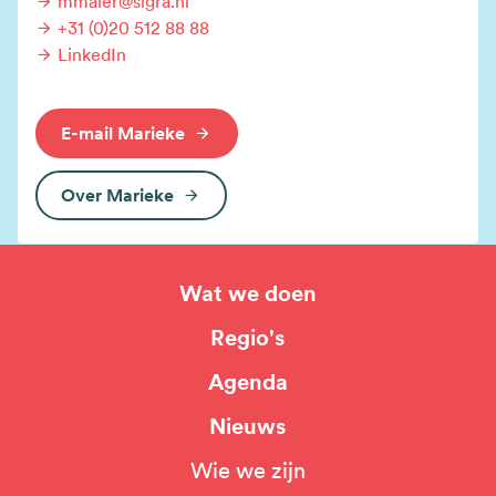
mmaier@sigra.nl
+31 (0)20 512 88 88
LinkedIn
E-mail Marieke
Over Marieke
Wat we doen
Hoofdnavigatie
Regio's
Agenda
Nieuws
Wie we zijn