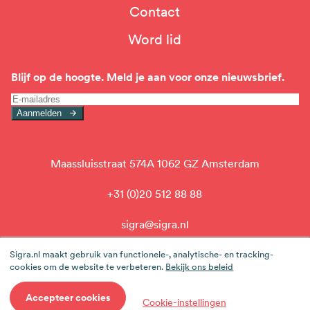
Top
Contact
navigation
Word lid
Blijf op de hoogte. Meld je aan voor onze nieuwsbrief.
Aanmelden
Maassluisstraat 574A 1062 GZ Amsterdam
+31 (0)20 512 88 88
sigra@sigra.nl
linkedin
Sigra.nl maakt gebruik van functionele-, analytische- en tracking-
cookies om de website te verbeteren.
Bekijk ons beleid
Werken bij team Sigra
Cookieverklaring
Privacy
Accepteer cookies
Cookie-instellingen