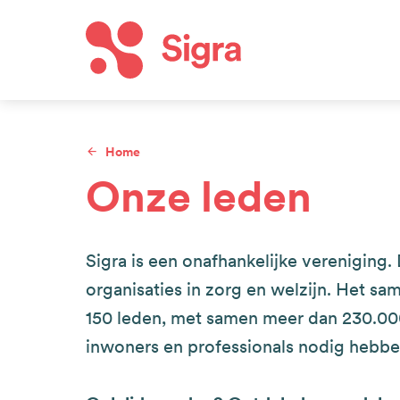
Overslaan
en
naar
Hoof
de
inhoud
Home
gaan
Kruimelpad
Onze leden
Sigra is een onafhankelijke vereniging.
organisaties in zorg en welzijn. Het s
150 leden, met samen meer dan 230.000
inwoners en professionals nodig hebben