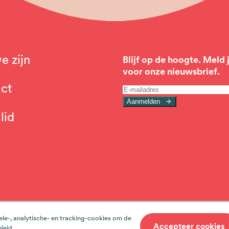
e zijn
Blijf op de hoogte. Meld 
voor onze nieuwsbrief.
ct
gation
Aanmelden
lid
Privacy
ele-, analytische- en tracking-cookies om de
Accepteer cookies
eleid