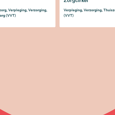
Zorgcirkel
org, Verpleging, Verzorging,
Verpleging, Verzorging, Thuisz
org (VVT)
(VVT)