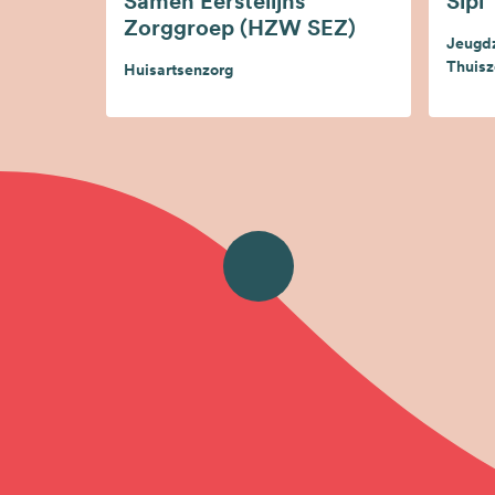
Samen Eerstelijns
Sipi
Zorggroep (HZW SEZ)
Jeugdz
Thuisz
Huisartsenzorg