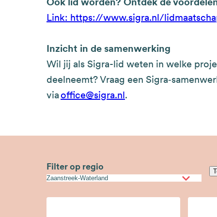
Ook lid worden? Ontdek de voordelen
Link: https://www.sigra.nl/lidmaatsch
Inzicht in de samenwerking
Wil jij als Sigra-lid weten in welke proj
deelneemt? Vraag een Sigra‑samenwerk
via
office@sigra.nl
.
Skip
Filter op regio
T
to
view
results