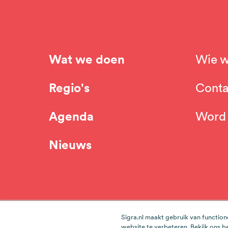
Wat we doen
Wie w
Hoofdnavigatie
Top
Regio's
Conta
navi
Agenda
Word 
Nieuws
Werken bij team Sigra
Cookieverklaring
Sigra.nl maakt gebruik van function
Voet
website te verbeteren.
Bekijk ons b