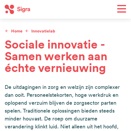
Overslaan
Men
en
naar
de
Home
Innovatielab
Toe
inhoud
Kruimelpad
Sociale innovatie -
gaan
Samen werken aan
Wat we doen
Hoofdnavigatie
échte vernieuwing
Regio's
Agenda
Nieuws
De uitdagingen in zorg en welzijn zijn complexer
dan ooit. Personeelstekorten, hoge werkdruk en
Wie we zijn
oplopend verzuim blijven de zorgsector parten
Top
spelen. Traditionele oplossingen bieden steeds
Contact
minder houvast. De roep om duurzame
navigation
verandering klinkt luid. Niet alleen uit het hoofd,
Word lid