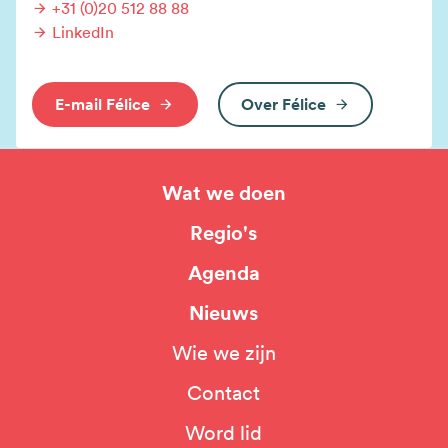
+31 (0)20 512 88 88
LinkedIn
E-mail Félice
Over Félice
Wat we doen
Hoofdnavigatie
Regio's
Agenda
Nieuws
Wie we zijn
Top
Contact
navigation
Word lid