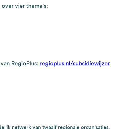
d over vier thema’s:
e van RegioPlus:
regioplus.nl/subsidiewijzer
elijk netwerk van twaalf regionale organisaties,