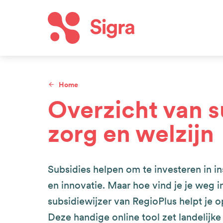
Overslaan
en
naar
Hoof
de
inhoud
Home
gaan
Kruimelpad
Overzicht van s
zorg en welzijn
Subsidies helpen om te investeren in i
en innovatie. Maar hoe vind je je weg 
subsidiewijzer van RegioPlus helpt je 
Deze handige online tool zet landelijk