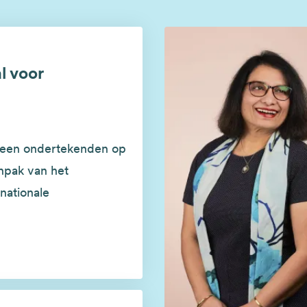
l voor
lveen ondertekenden op
npak van het
nationale