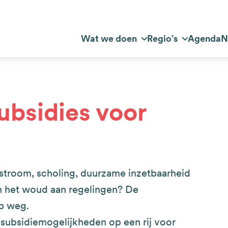
Top
Wat we doen
Regio's
Agenda
N
dnavigatie
navigation
ubsidies voor
nstroom, scholing, duurzame inzetbaarheid
in het woud aan regelingen? De
op weg.
e subsidiemogelijkheden op een rij voor