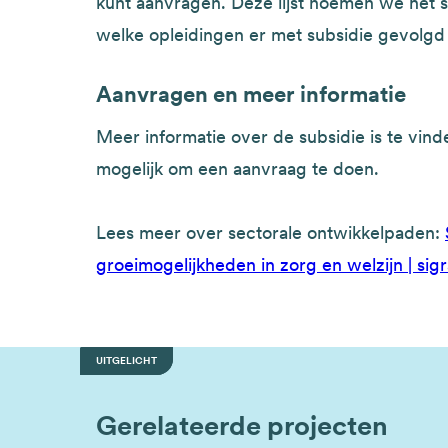
kunt aanvragen. Deze lijst noemen we het 
welke opleidingen er met subsidie gevolg
Aanvragen en meer informatie
Meer informatie over de subsidie is te vin
mogelijk om een aanvraag te doen.
Lees meer over sectorale ontwikkelpaden:
groeimogelijkheden in zorg en welzijn | sigr
UITGELICHT
UITGELICHT
Gerelateerde projecten