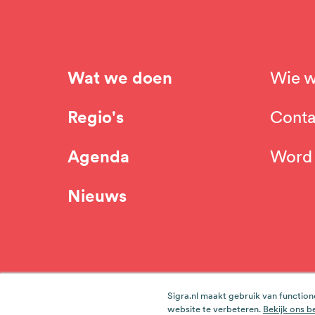
Wat we doen
Wie w
Hoofdnavigatie
Top
Regio's
Conta
navi
Agenda
Word 
Nieuws
Werken bij team Sigra
Cookieverklaring
Sigra.nl maakt gebruik van function
Voet
website te verbeteren.
Bekijk ons b