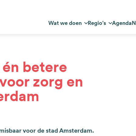
Top
Wat we doen
Regio's
Agenda
N
dnavigatie
navigation
én betere
voor zorg en
terdam
onmisbaar voor de stad Amsterdam.