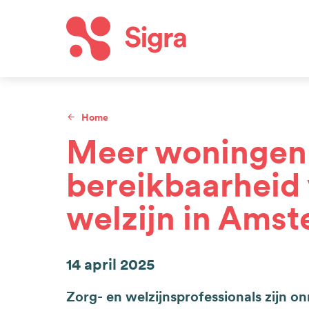
Overslaan
en
naar
Hoof
de
inhoud
Home
gaan
Kruimelpad
Meer woningen 
bereikbaarheid 
welzijn in Ams
14 april 2025
Zorg- en welzijnsprofessionals zijn 