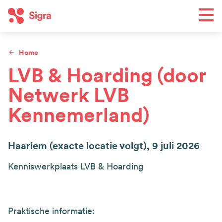
Overslaan
Men
en
naar
de
Home
Toe
inhoud
Kruimelpad
LVB & Hoarding (door
gaan
Netwerk LVB
Wat we doen
Hoofdnavigatie
Kennemerland)
Regio's
Agenda
Nieuws
Haarlem (exacte locatie volgt),
9 juli 2026
Kenniswerkplaats LVB & Hoarding
Wie we zijn
Top
Contact
navigation
Praktische informatie:
Word lid