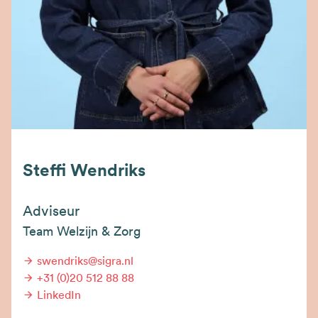
Steffi Wendriks
Adviseur
Team Welzijn & Zorg
swendriks@sigra.nl
+31 (0)20 512 88 88
LinkedIn