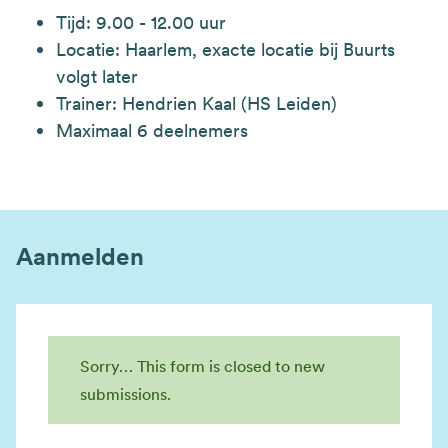
Tijd: 9.00 - 12.00 uur
Locatie: Haarlem, exacte locatie bij Buurts
volgt later
Trainer: Hendrien Kaal (HS Leiden)
Maximaal 6 deelnemers
Aanmelden
Sorry… This form is closed to new
Statusbericht
submissions.