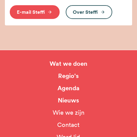
E-mail Steffi
Over Steffi
Wat we doen
Hoofdnavigatie
Regio's
Agenda
Nieuws
Wie we zijn
Top
Contact
navigation