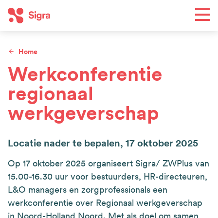
Overslaan
Men
en
naar
de
Home
Toe
inhoud
Kruimelpad
Werkconferentie
gaan
regionaal
Wat we doen
Hoofdnavigatie
werkgeverschap
Regio's
Agenda
Nieuws
Locatie nader te bepalen,
17 oktober 2025
Op 17 oktober 2025 organiseert Sigra/ ZWPlus van
Wie we zijn
15.00-16.30 uur voor bestuurders, HR-directeuren,
Top
Contact
L&O managers en zorgprofessionals een
navigation
werkconferentie over Regionaal werkgeverschap
Word lid
in Noord-Holland Noord. Met als doel om samen