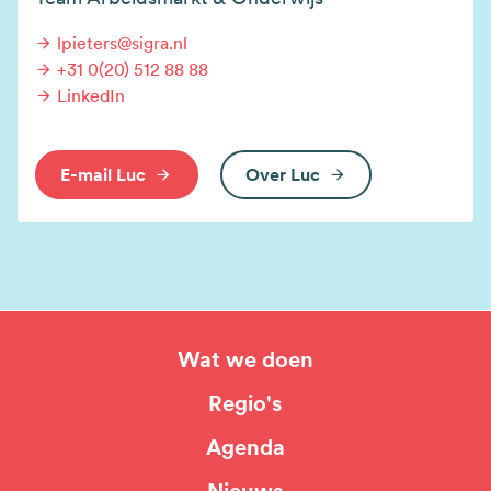
lpieters@sigra.nl
+31 0(20) 512 88 88
LinkedIn
E-mail Luc
Over Luc
Wat we doen
Hoofdnavigatie
Regio's
Agenda