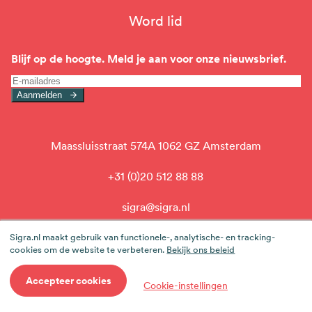
navigation
Word lid
Blijf op de hoogte. Meld je aan voor onze nieuwsbrief.
Aanmelden
Maassluisstraat 574A 1062 GZ Amsterdam
+31 (0)20 512 88 88
sigra@sigra.nl
linkedin
Sigra.nl maakt gebruik van functionele-, analytische- en tracking-
cookies om de website te verbeteren.
Bekijk ons beleid
Werken bij team Sigra
Cookieverklaring
Privacy
Accepteer cookies
Cookie-instellingen
Voet