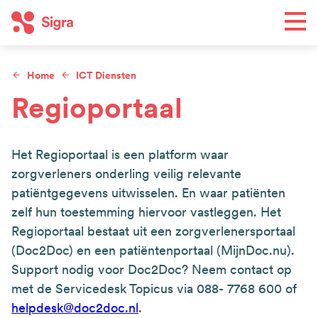
Overslaan
Men
en
naar
de
Home
ICT Diensten
Toe
inhoud
Kruimelpad
Regioportaal
gaan
Wat we doen
Hoofdnavigatie
Het Regioportaal is een platform waar
Regio's
zorgverleners onderling veilig relevante
Agenda
patiëntgegevens uitwisselen. En waar patiënten
Nieuws
zelf hun toestemming hiervoor vastleggen. Het
Regioportaal bestaat uit een zorgverlenersportaal
Wie we zijn
(Doc2Doc) en een patiëntenportaal (MijnDoc.nu).
Top
Support nodig voor Doc2Doc? Neem contact op
Contact
navigation
met de Servicedesk Topicus via 088- 7768 600 of
helpdesk@doc2doc.nl
.
Word lid