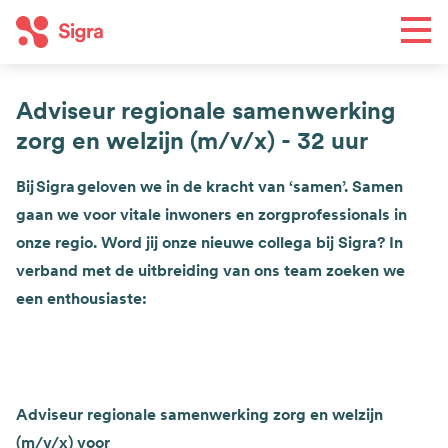
Overslaan
Men
en
naar
de
Adviseur regionale samenwerking
Toe
inhoud
zorg en welzijn (m/v/x) - 32 uur
gaan
Wat we doen
Bij Sigra geloven we in de kracht van ‘samen’. Samen
Hoofdnavigatie
gaan we voor vitale inwoners en zorgprofessionals in
Regio's
onze regio. Word jij onze nieuwe collega bij Sigra? In
Agenda
verband met de uitbreiding van ons team zoeken we
Nieuws
een enthousiaste:
Wie we zijn
Top
Contact
navigation
Adviseur regionale samenwerking zorg en welzijn
Word lid
(m/v/x) voor