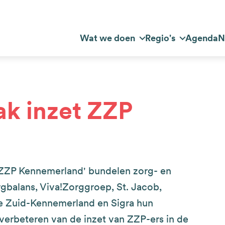
Top
Wat we doen
Regio's
Agenda
N
dnavigatie
navigation
ak inzet ZZP
t ZZP Kennemerland' bundelen zorg- en
gbalans, Viva!Zorggroep, St. Jacob,
ie Zuid-Kennemerland en Sigra hun
et verbeteren van de inzet van ZZP-ers in de