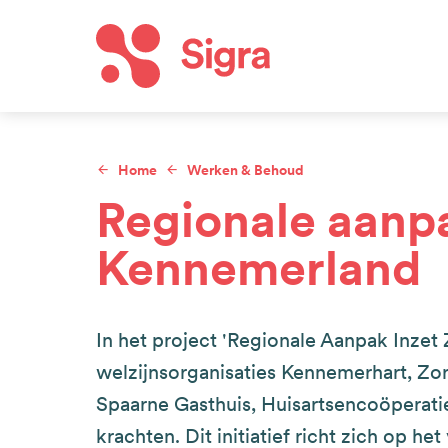
Overslaan
en
naar
Hoof
de
inhoud
Home
Werken & Behoud
gaan
Kruimelpad
Regionale aanp
Kennemerland
In het project 'Regionale Aanpak Inze
welzijnsorganisaties Kennemerhart, Zor
Spaarne Gasthuis, Huisartsencoöperat
krachten. Dit initiatief richt zich op h