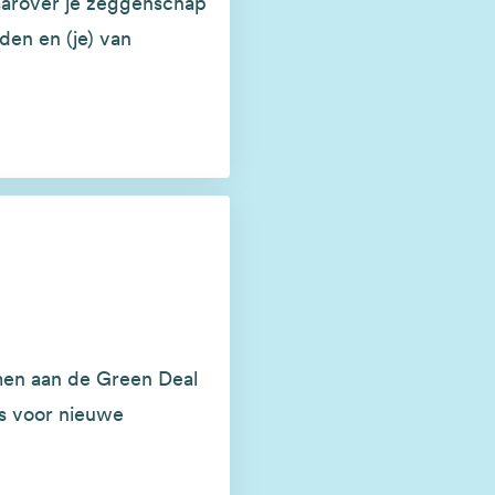
aarover je zeggenschap
den en (je) van
men aan de Green Deal
is voor nieuwe