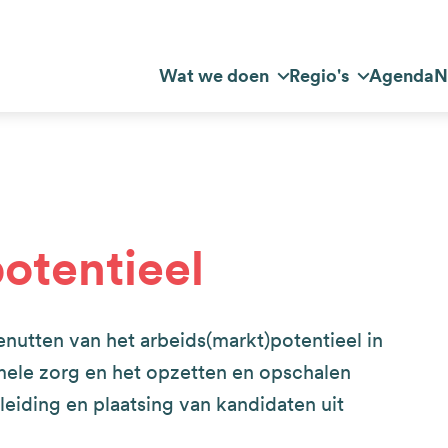
Top
Wat we doen
Regio's
Agenda
N
dnavigatie
navigation
otentieel
enutten van het arbeids(markt)potentieel in
mele zorg en het opzetten en opschalen
leiding en plaatsing van kandidaten uit