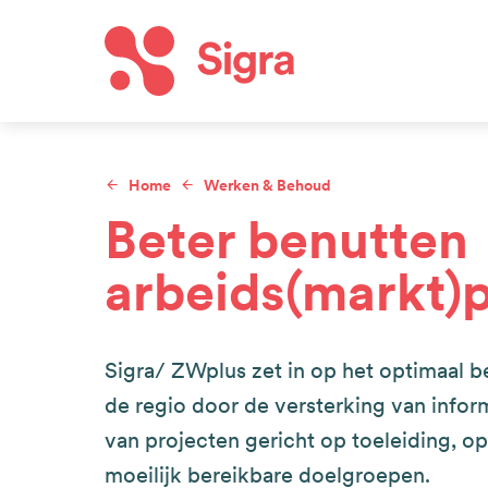
Overslaan
en
naar
Hoof
de
inhoud
Home
Werken & Behoud
gaan
Kruimelpad
Beter benutten
arbeids(markt)p
Sigra/ ZWplus zet in op het optimaal b
de regio door de versterking van infor
van projecten gericht op toeleiding, op
moeilijk bereikbare doelgroepen.