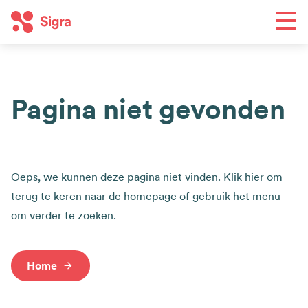
Overslaan
Men
en
naar
de
Toe
inhoud
Pagina niet gevonden
gaan
Wat we doen
Hoofdnavigatie
Regio's
Oeps, we kunnen deze pagina niet vinden. Klik hier om
Agenda
terug te keren naar de homepage of gebruik het menu
Nieuws
om verder te zoeken.
Wie we zijn
Top
Home
Contact
navigation
Word lid