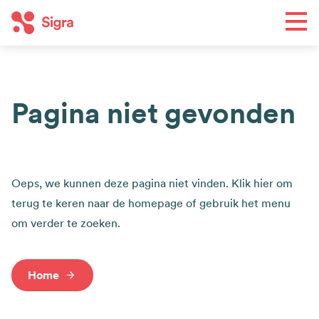
Overslaan
Men
en
naar
de
Toe
inhoud
Pagina niet gevonden
gaan
Wat we doen
Hoofdnavigatie
Regio's
Oeps, we kunnen deze pagina niet vinden. Klik hier om
Agenda
terug te keren naar de homepage of gebruik het menu
Nieuws
om verder te zoeken.
Wie we zijn
Top
Home
Contact
navigation
Word lid