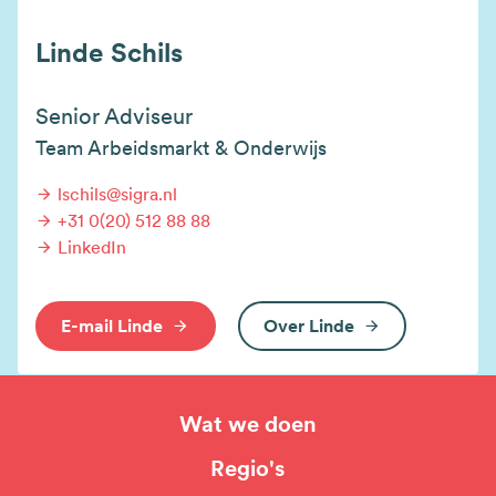
Linde Schils
Senior Adviseur
Team Arbeidsmarkt & Onderwijs
lschils@sigra.nl
+31 0(20) 512 88 88
LinkedIn
E-mail Linde
Over Linde
Wat we doen
Hoofdnavigatie
Regio's