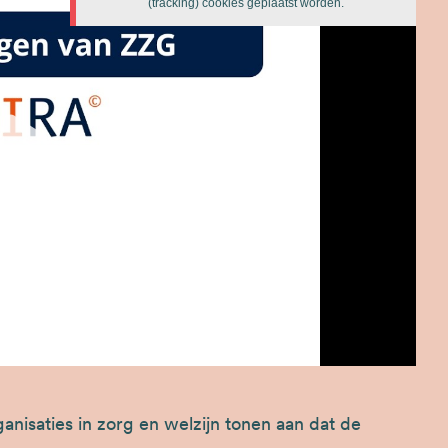
(tracking) cookies geplaatst worden.
ZZG
over
Laad
MIRA
de
innovatiescan
video
nisaties in zorg en welzijn tonen aan dat de