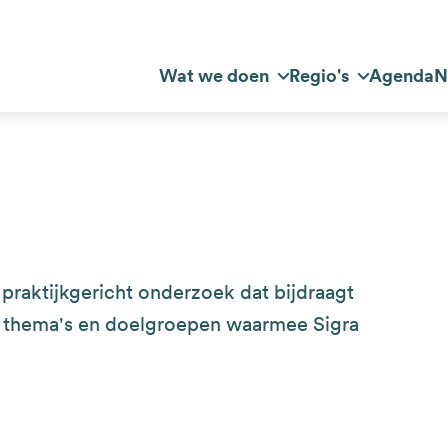
Top
Wat we doen
Regio's
Agenda
N
dnavigatie
navigation
 praktijkgericht onderzoek dat bijdraagt
e thema's en doelgroepen waarmee Sigra