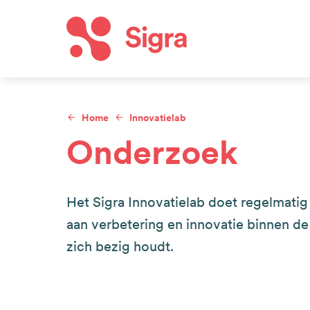
Overslaan
en
naar
Hoof
de
inhoud
Home
Innovatielab
gaan
Kruimelpad
Onderzoek
Het Sigra Innovatielab doet regelmatig
aan verbetering en innovatie binnen d
zich bezig houdt.