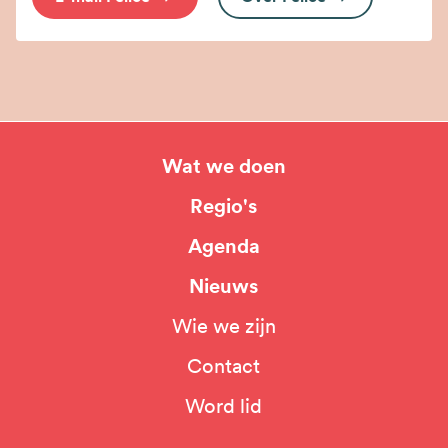
Wat we doen
Hoofdnavigatie
Regio's
Agenda
Nieuws
Wie we zijn
Top
Contact
navigation
Word lid