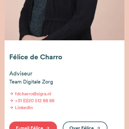
Félice de Charro
Adviseur
Team Digitale Zorg
fdcharro@sigra.nl
+31 (0)20 512 88 88
LinkedIn
E-mail Félice
Over Félice