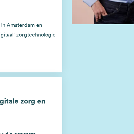
s in Amsterdam en
itaal' zorgtechnologie
gitale zorg en
ur die concrete