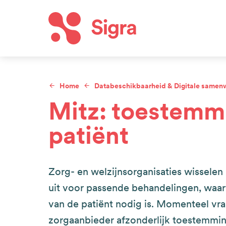
Overslaan
en
naar
Hoof
de
inhoud
Home
Databeschikbaarheid & Digitale samen
gaan
Kruimelpad
Mitz: toestemm
patiënt
Zorg- en welzijnsorganisaties wissele
uit voor passende behandelingen, waa
van de patiënt nodig is. Momenteel vra
zorgaanbieder afzonderlijk toestemmin