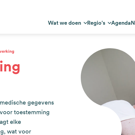
Top
Wat we doen
Regio's
Agenda
N
dnavigatie
navigation
werking
ing
n medische gegevens
rvoor toestemming
agt elke
g, wat voor