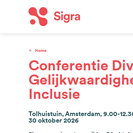
Overslaan
en
naar
Hoof
de
inhoud
Home
gaan
Kruimelpad
Conferentie Dive
Gelijkwaardigh
Inclusie
Tolhuistuin, Amsterdam, 9.00-12.3
30 oktober 2026