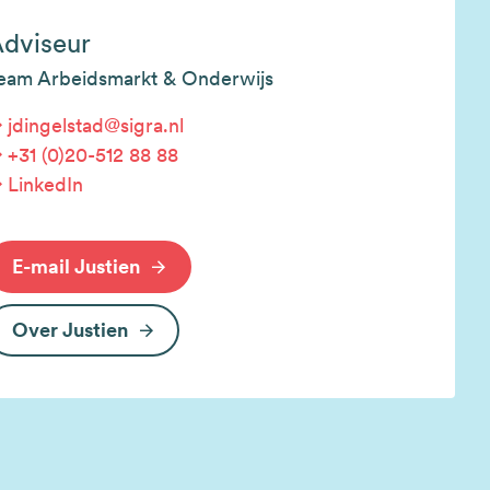
dviseur
eam Arbeidsmarkt & Onderwijs
jdingelstad@sigra.nl
+31 (0)20-512 88 88
LinkedIn
E-mail Justien
Over Justien