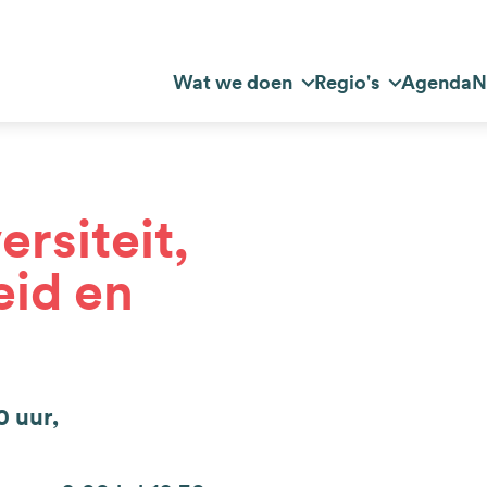
Top
Wat we doen
Regio's
Agenda
N
dnavigatie
navigation
rsiteit,
eid en
0 uur,