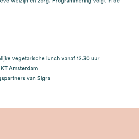
sieve welzijn en zorg. Programmering volgt in de
nlijke vegetarische lunch vanaf 12.30 uur
31 KT Amsterdam
gspartners van Sigra